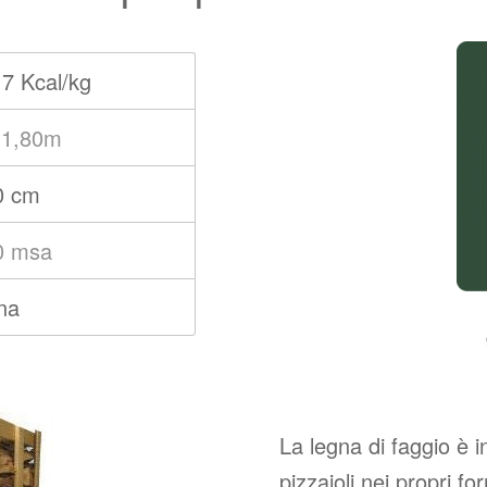
17 Kcal/kg
 1,80m
0 cm
0 msa
ina
La legna di faggio è i
pizzaioli nei propri fo