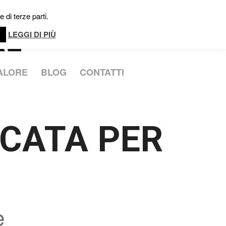
 di terze parti.
LEGGI DI PIÙ
CALORE
BLOG
CONTATTI
CCATA PER
e