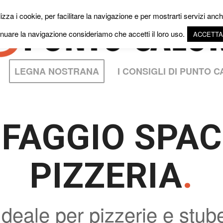
lizza i cookie, per facilitare la navigazione e per mostrarti servizi anche
inuare la navigazione consideriamo che accetti il loro uso.
ACCETTA
LEGNA NOSTRANA
I CONSIGLI DI PUNTO 
 FAGGIO SPA
PIZZERIA
.
Ideale per pizzerie e stub